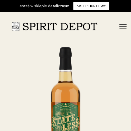
Jesteś w sklepie detalicznym
SKLEP HURTOWY