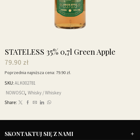
STATELESS 35% 0,7l Green Apple
79.90
zł
Poprzednia najniższa cena:
79.90
zł
.
SKU:
ALK002781
NOWOŚCI
,
Whisky / Whiskey
Share:
SKONTAKTUJ SIĘ Z NAMI