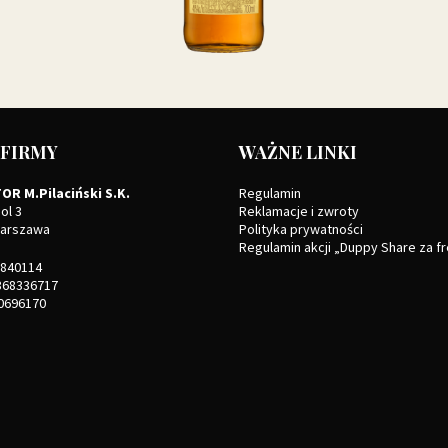
 FIRMY
WAŻNE LINKI
OR M.Pilaciński S.K.
Regulamin
ol 3
Reklamacje i zwroty
Warszawa
Polityka prywatności
Regulamin akcji „Duppy Share za f
840114
68336717
0696170