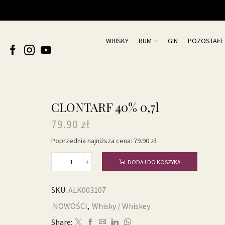
WHISKY
RUM
GIN
POZOSTAŁE
CLONTARF 40% 0,7l
79.90
zł
Poprzednia najniższa cena:
79.90
zł
.
DODAJ DO KOSZYKA
ilość
CLONTARF
40%
SKU:
ALK003107
0,7l
NOWOŚCI
,
Whisky / Whiskey
Share: