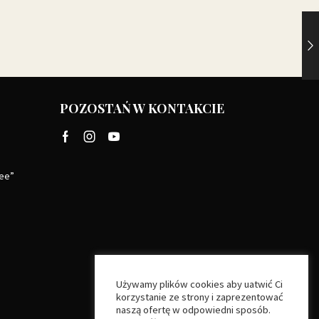
POZOSTAŃ W KONTAKCIE
Facebook
Instagram
Youtube
ree”
Używamy plików cookies aby uatwić Ci
korzystanie ze strony i zaprezentować
naszą ofertę w odpowiedni sposób.