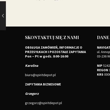
SKONTAKTUJ SIĘ Z NAMI
DANE
OBSŁUGA ZAMÓWIEŃ, INFORMACJE O
NAVIGAT
PRZESYŁKACH I POZOSTAŁE ZAPYTANIA
ul. Annop
Pon – Pt w godz. 8:00-16:00
03-236 
Karolina
NIP
5242
REGON
3
KRS
000
biuro@spiritdepot.pl
ZAPYTANIA BIZNESOWE
Grzegorz
grzegorz@spiritdepot.pl