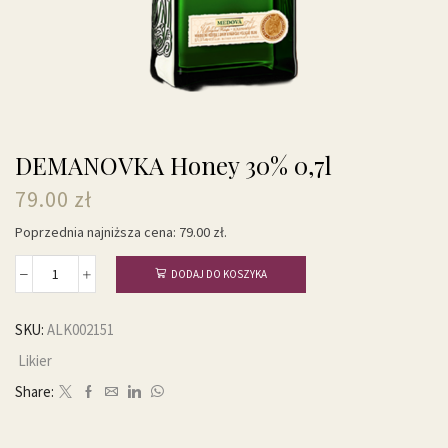
DEMANOVKA Honey 30% 0,7l
79.00
zł
Poprzednia najniższa cena:
79.00
zł
.
DODAJ DO KOSZYKA
ilość
DEMANOVKA
Honey
SKU:
ALK002151
30%
Likier
0,7l
Share: